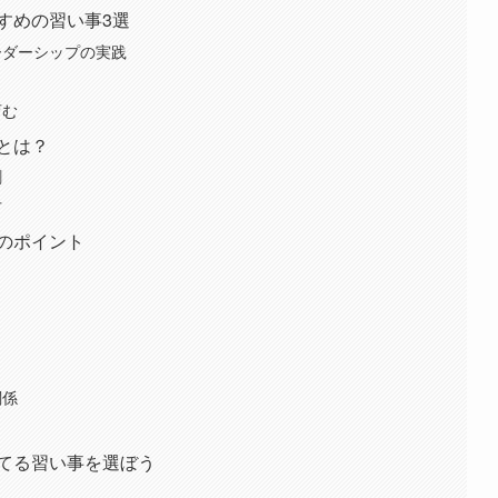
すめの習い事3選
ーダーシップの実践
育む
とは？
割
方
のポイント
関係
てる習い事を選ぼう